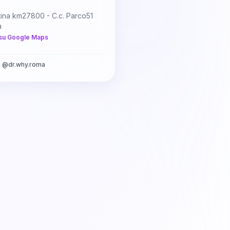
tina km27800 - C.c. Parco51
a
su Google Maps
a
@
dr.why.roma