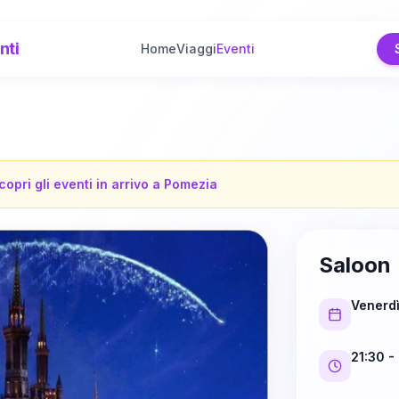
nti
Home
Viaggi
Eventi
copri gli eventi in arrivo a
Pomezia
Saloon
Venerd
21:30
- 