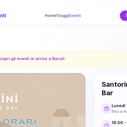
nti
Home
Viaggi
Eventi
copri gli eventi in arrivo a
Bacoli
Santori
Bar
Lunedì
fino a
m
18:00
-