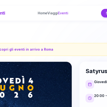
nti
Home
Viaggi
Eventi
copri gli eventi in arrivo a
Roma
Satyru
Gioved
20:00
-