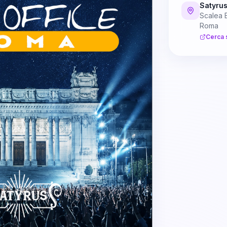
Satyru
Scalea 
Roma
Cerca 