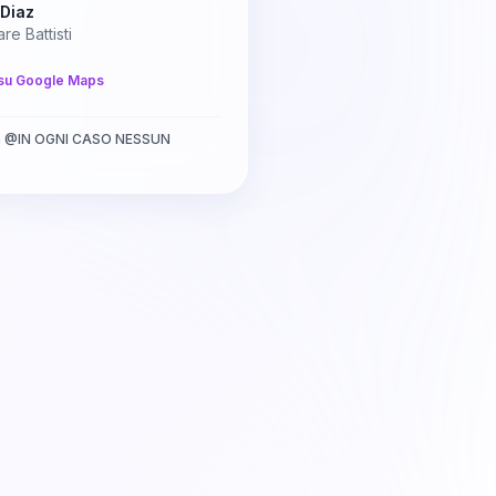
Diaz
re Battisti
su Google Maps
a
@
IN OGNI CASO NESSUN