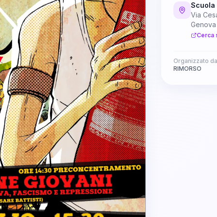
Scuola 
Via Cesa
Genova
Cerca 
Organizzato d
RIMORSO