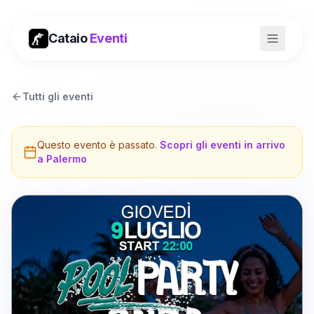
Cataio
Eventi
Tutti gli eventi
Questo evento è passato.
Scopri gli eventi in arrivo
a
Palermo