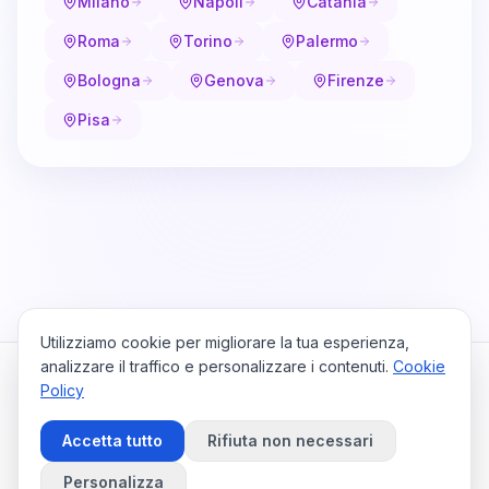
Milano
Napoli
Catania
Roma
Torino
Palermo
Bologna
Genova
Firenze
Pisa
Utilizziamo cookie per migliorare la tua esperienza,
analizzare il traffico e personalizzare i contenuti.
Cookie
Policy
Cataio
Home
Viaggi
Privacy Policy
Cookie Policy
Contattaci
Accetta tutto
Rifiuta non necessari
Preferenze Cookie
©
2026
Cataio. Tutti i diritti riservati.
Personalizza