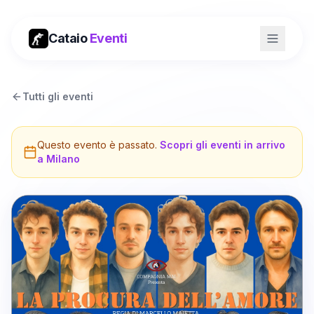
Cataio
Eventi
Tutti gli eventi
Questo evento è passato.
Scopri gli eventi in arrivo
a
Milano