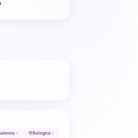
ō
alermo
Bologna