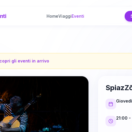
nti
Home
Viaggi
Eventi
copri gli eventi in arrivo
SpiazZ
Giovedì
21:00
-