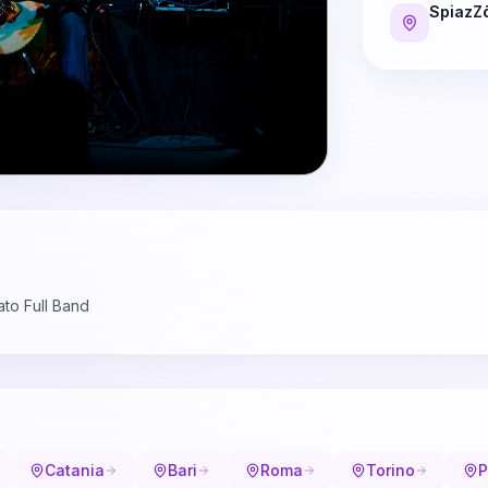
SpiazZ
ato Full Band
Catania
Bari
Roma
Torino
P