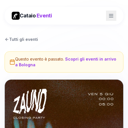
Cataio
Eventi
Tutti gli eventi
Questo evento è passato.
Scopri gli eventi in arrivo
a
Bologna