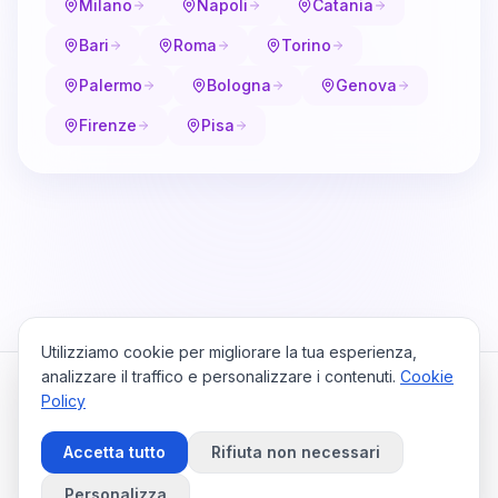
Milano
Napoli
Catania
Bari
Roma
Torino
Palermo
Bologna
Genova
Firenze
Pisa
Utilizziamo cookie per migliorare la tua esperienza,
analizzare il traffico e personalizzare i contenuti.
Cookie
Policy
Cataio
Home
Viaggi
Privacy Policy
Cookie Policy
Contattaci
Accetta tutto
Rifiuta non necessari
Preferenze Cookie
©
2026
Cataio. Tutti i diritti riservati.
Personalizza