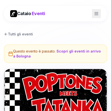
Cataio
Eventi
Tutti gli eventi
Questo evento è passato.
Scopri gli eventi in arrivo
a
Bologna