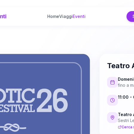
nti
Home
Viaggi
Eventi
Teatro 
Domeni
fino a
m
11:00
- 
Teatro 
Sestri L
Cerca 