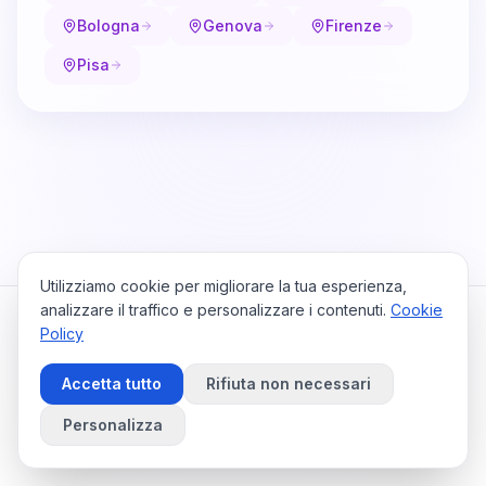
Bologna
Genova
Firenze
Pisa
Utilizziamo cookie per migliorare la tua esperienza,
analizzare il traffico e personalizzare i contenuti.
Cookie
Policy
Cataio
Home
Viaggi
Privacy Policy
Cookie Policy
Contattaci
Accetta tutto
Rifiuta non necessari
Preferenze Cookie
©
2026
Cataio. Tutti i diritti riservati.
Personalizza