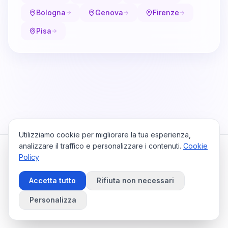
Bologna
Genova
Firenze
Pisa
Utilizziamo cookie per migliorare la tua esperienza,
analizzare il traffico e personalizzare i contenuti.
Cookie
Policy
Cataio
Home
Viaggi
Privacy Policy
Cookie Policy
Contattaci
Accetta tutto
Rifiuta non necessari
Preferenze Cookie
©
2026
Cataio. Tutti i diritti riservati.
Personalizza