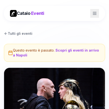
Cataio
Eventi
Tutti gli eventi
Questo evento è passato.
Scopri gli eventi in arrivo
a
Napoli