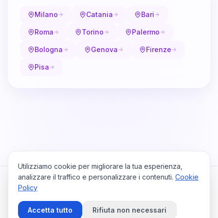
Milano
Catania
Bari
Roma
Torino
Palermo
Bologna
Genova
Firenze
Pisa
Utilizziamo cookie per migliorare la tua esperienza,
analizzare il traffico e personalizzare i contenuti.
Cookie
Policy
Cataio
Home
Viaggi
Privacy Policy
Cookie Policy
Contattaci
Accetta tutto
Rifiuta non necessari
Preferenze Cookie