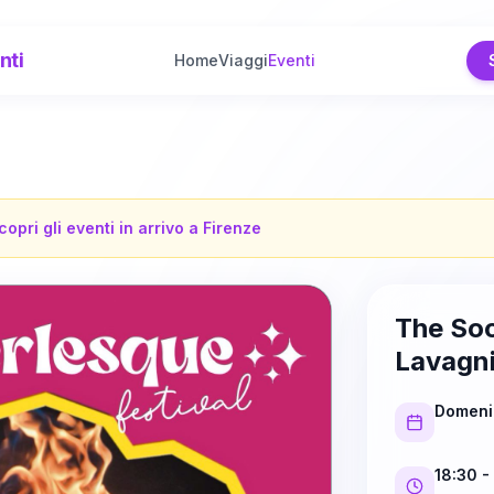
nti
Home
Viaggi
Eventi
copri gli eventi in arrivo a
Firenze
The Soc
Lavagni
Domeni
18:30
-