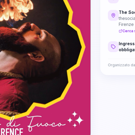
The Soc
thesocia
Firenze
Cerca 
Ingress
obbliga
Organizzato d