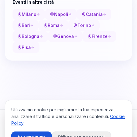
Eventi in altre città
Milano
Napoli
Catania
Bari
Roma
Torino
Bologna
Genova
Firenze
Pisa
Utilizziamo cookie per migliorare la tua esperienza,
analizzare il traffico e personalizzare i contenuti.
Cookie
Policy
Cataio
Home
Viaggi
Privacy Policy
Cookie Policy
Contattaci