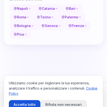
Napoli
Catania
Bari
Roma
Torino
Palermo
Bologna
Genova
Firenze
Pisa
Utilizziamo cookie per migliorare la tua esperienza,
analizzare il traffico e personalizzare i contenuti.
Cookie
Policy
Cataio
Home
Viaggi
Privacy Policy
Cookie Policy
Contattaci
Accetta tutto
Rifiuta non necessari