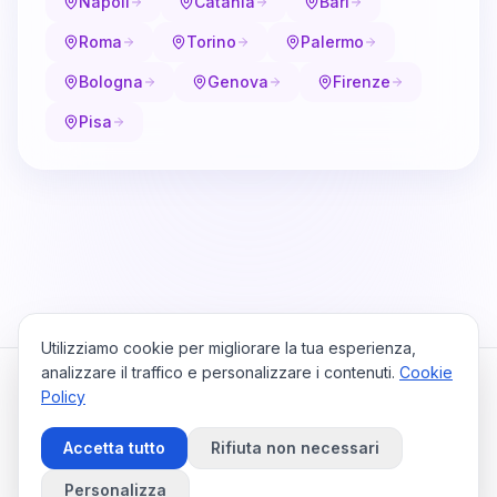
Napoli
Catania
Bari
Roma
Torino
Palermo
Bologna
Genova
Firenze
Pisa
Utilizziamo cookie per migliorare la tua esperienza,
analizzare il traffico e personalizzare i contenuti.
Cookie
Policy
Cataio
Home
Viaggi
Privacy Policy
Cookie Policy
Contattaci
Accetta tutto
Rifiuta non necessari
Preferenze Cookie
©
2026
Cataio. Tutti i diritti riservati.
Personalizza