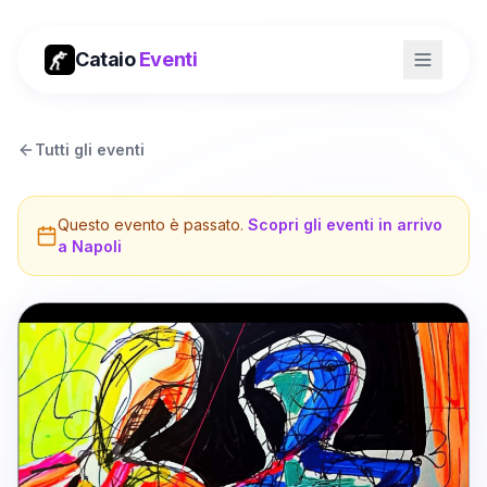
Cataio
Eventi
Tutti gli eventi
Questo evento è passato.
Scopri gli eventi in arrivo
a
Napoli