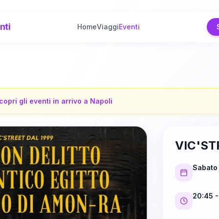
nti
Home
Viaggi
Eventi
copri gli eventi in arrivo a
Napoli
VIC'ST
Sabato 
20:45
-