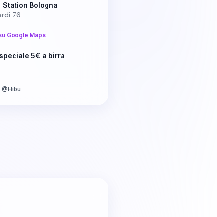
a Station Bologna
ardi 76
a
su Google Maps
speciale 5€ a birra
a
@
Hibu