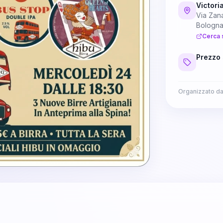
Victori
Via Zan
Bologn
Cerca 
Prezzo 
Organizzato d