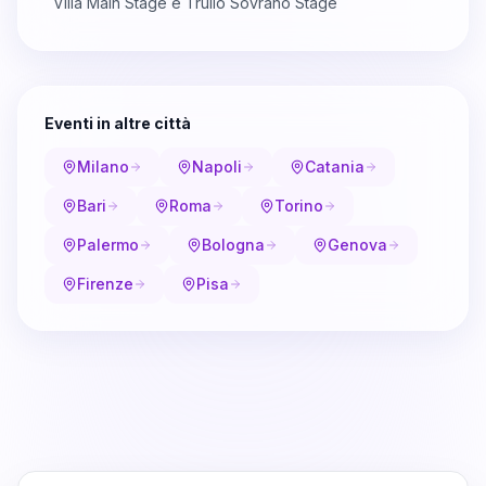
Villa Main Stage e Trullo Sovrano Stage
Eventi in altre città
Milano
Napoli
Catania
Bari
Roma
Torino
Palermo
Bologna
Genova
Firenze
Pisa