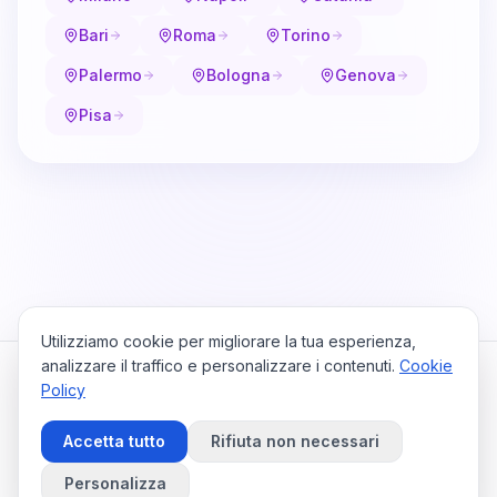
Bari
Roma
Torino
Palermo
Bologna
Genova
Pisa
Utilizziamo cookie per migliorare la tua esperienza,
analizzare il traffico e personalizzare i contenuti.
Cookie
Policy
Cataio
Home
Viaggi
Privacy Policy
Cookie Policy
Contattaci
Accetta tutto
Rifiuta non necessari
Preferenze Cookie
©
2026
Cataio. Tutti i diritti riservati.
Personalizza